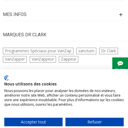
MES INFOS
MARQUES DR CLARK
Programmes Spéciaux pour VariZap
sanctum
Dr Clark
VariZapper
VariZappeur
Zappeur
Parler
à
Bianca
CONTACTS
Nous utilisons des cookies
Nous pouvons les placer pour analyser les données de nos visiteurs,
améliorer notre site Web, afficher un contenu personnalisé et vous faire
vivre une expérience inoubliable. Pour plus d'informations sur les cookies
que nous utilisons, ouvrez les paramètres.
Accepter tout
Refuser
Vivre Naturellement tous droits réservés