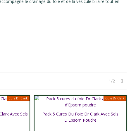
 accompagne le drainage du foie et de la vésicule biliaire tout en
Sui
1/2
Cure Dr Clark
Cure Dr Clark
lark Avec Sels
Pack 5 Cures Du Foie Dr Clark Avec Sels
Afficher plus
D'Epsom Poudre