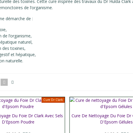
aturelle des toxines. Cette cure inspirée des travaux du Dr Hulda Clark
émonctoires de l’organisme.
une démarche de :
oie,
on de l’organisme,
épatique naturel,
n des toxines,
gestif et hépatique,
ion naturelle.
Cure Dr Clark
yage Du Foie Dr Clark Avec Sels
er plus
Cure De Nettoyage Du Foie Dr C
Afficher plus
D'Epsom Poudre
D'Epsom Gélules