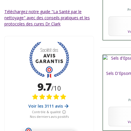
P
Téléchargez notre guide "La Santé par le
nettoyage" avec des conseils pratiques et les
protocoles des cures Dr Clark
Vo
Sels D'Epso
Affich
P
Vo