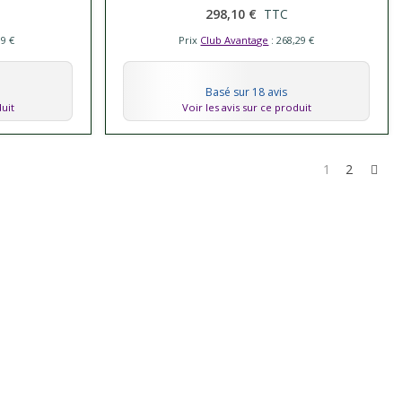
298,10 €
TTC
19 €
Prix
Club Avantage
: 268,29 €
Basé sur 18 avis
duit
Voir les avis sur ce produit
Sui
1
2