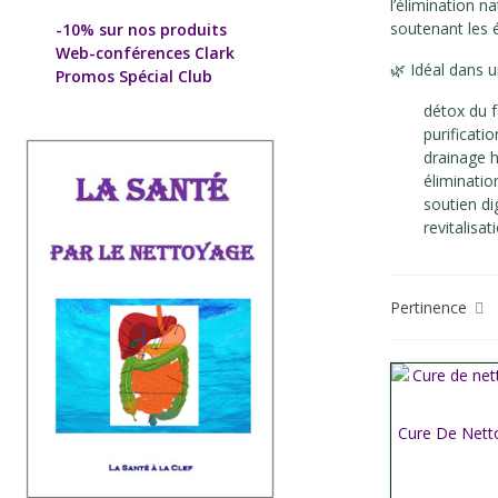
l’élimination n
soutenant les 
-10% sur nos produits
Web-conférences Clark
🌿 Idéal dans 
Promos Spécial Club
détox du f
purificati
drainage h
éliminatio
soutien di
revitalisat
Pertinence
Cure De Netto
Affich