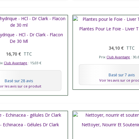
Plantes Pour Le Foie - Liver T
Afficher plus
ydrique - HCl - Dr Clark - Flacon
er plus
De 30 Ml
34,10 €
TTC
16,70 €
TTC
Prix
Club Avantage
: 30,
rix
Club Avantage
: 15,03 €
Basé sur 7 avis
Voir les avis sur ce pro
Basé sur 28 avis
ir les avis sur ce produit
- Echinacea - Gélules Dr Clark
er plus
Nettoyer, Nourrir Et Souteni
Afficher plus