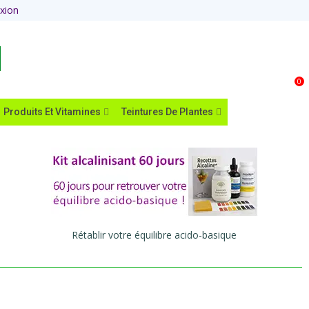
xion
Panier
0
Produits Et Vitamines
Teintures De Plantes
Rétablir votre équilibre acido-basique