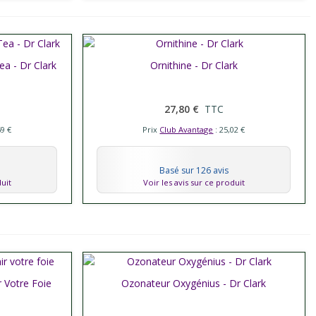
ea - Dr Clark
Afficher plus
Ornithine - Dr Clark
27,80 €
TTC
69 €
Prix
Club Avantage
: 25,02 €
Basé sur 126 avis
duit
Voir les avis sur ce produit
r Votre Foie
Ozonateur Oxygénius - Dr Clark
Afficher plus